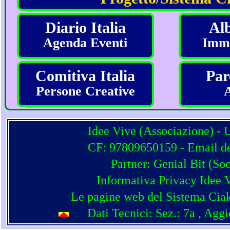
Diario Italia
Alb
Agenda Eventi
Imma
Comitiva Italia
Par
Persone Creative
Idee Vive (Associazione) - 
CF: 97809650159 - Email del
Partner:
Genial Bit
(
Soc
Informativa Privacy Idee 
Le pagine web del Sistema Ciak
Dati Tecnici: Sez.: 7a
, Agg